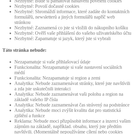
Nezbytné: Bude si pamatovat nastavení povelení cookies
Nezbytné: Povolí dočasné cookies
Nezbytné: Shromáždí informace, které zadáte do kontaktních
formulářů, newsletterů a jiných formulářů napříč web
stránkou
Nezbytné: Zaznamená co jste si vložili do nákupního košíku
Nezbytné: Ověří vaše přihlášení do vašeho uživatelského účtu
Nezbytné: Zapamatuje si jazyk, který jste si vybrali
Táto stránka nebude:
Nezapamatuje si vaše přihlašovací údaje
Funkcionalita: Nezapamatuje si vaše nastavení sociálních
médií
Funkcionalita: Nezapamatuje si region a zemi
Analytika: Nebude zaznamenávat stránky, které jste navštívili
a zda jste uskutečnili interakci
Analytika: Nebude zaznamenávat vaši polohu a region na
základě vašeho IP čísla
Analytika: Nebude zaznamenávat čas strávený na podstránce
Analytika: Nebude moci zvýšit kvalitu dat pro statistická
zjištění a funkce
Reklama: Nebude moci přizpůsobit informace a inzerci vašim
zájmům na základě, například. obsahu, který jste předtím
navštívili. (Momentálně nepoužíváme cílení nebo cookies