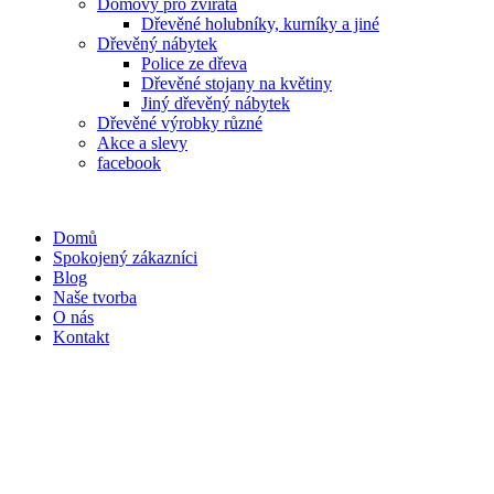
Domovy pro zvířata
Dřevěné holubníky, kurníky a jiné
Dřevěný nábytek
Police ze dřeva
Dřevěné stojany na květiny
Jiný dřevěný nábytek
Dřevěné výrobky různé
Akce a slevy
facebook
Domů
Spokojený zákazníci
Blog
Naše tvorba
O nás
Kontakt