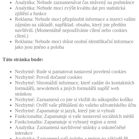
Analytika: Nebude zaznamenávat čas strávený na podstránce
Analytika: Nebude moci zvýšit kvalitu dat pro statistická
zjištění a funkce
Reklama: Nebude moci přizpůsobit informace a inzerci vašim
zájmům na základě, například. obsahu, který jste předtím
navštívili. (Momentálně nepoužíváme cílení nebo cookies
cílení.)
Reklama: Nebude moci sbírat osobní identifikační informace
jako jsou jméno a poloha
Táto stránka bude:
Nezbytné: Bude si pamatovat nastavení povelení cookies
Nezbytné: Povolí dočasné cookies
Nezbytné: Shromáždí informace, které zadáte do kontaktních
formulářů, newsletterů a jiných formulářů napříč web
stránkou
Nezbytné: Zaznamená co jste si vložili do nákupního košíku
Nezbytné: Ověří vaše přihlášení do vašeho uživatelského účtu
Nezbytné: Zapamatuje si jazyk, který jste si vybrali
Funkcionalita: Zapamatuje si vaše nastavení sociálních médií
Funkcionalita: Zapamatuje si vybraný region a zemi
Analytika: Zaznamená navštívené stránky a uskutečněné
interakce
Analytika: Zaznamená vaši polohu a region na základě IP