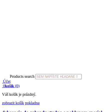
Products search
Účet
0
košík
(0)
Váš košík je prázdný.
zobrazit košík
pokladna