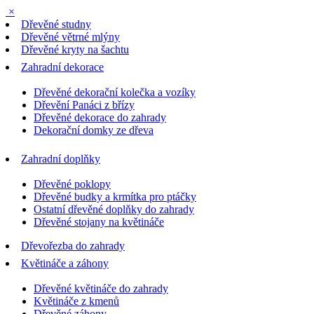
×
Dřevěné studny
Dřevěné větrné mlýny
Dřevěné kryty na šachtu
Zahradní dekorace
Dřevěné dekorační kolečka a vozíky
Dřevění Panáci z břízy
Dřevěné dekorace do zahrady
Dekorační domky ze dřeva
Zahradní doplňky
Dřevěné poklopy
Dřevěné budky a krmítka pro ptáčky
Ostatní dřevěné doplňky do zahrady
Dřevěné stojany na květináče
Dřevořezba do zahrady
Květináče a záhony
Dřevěné květináče do zahrady
Květináče z kmenů
Dřevěné záhony