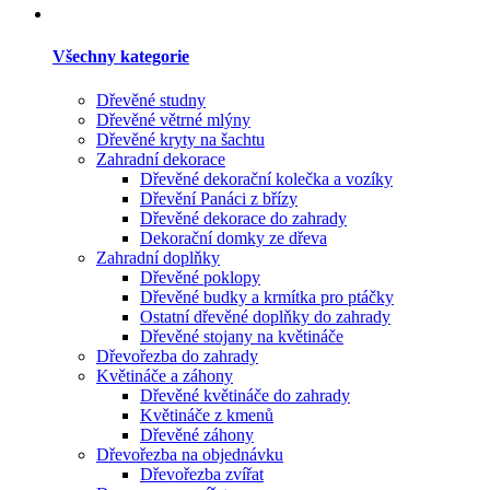
Všechny kategorie
Dřevěné studny
Dřevěné větrné mlýny
Dřevěné kryty na šachtu
Zahradní dekorace
Dřevěné dekorační kolečka a vozíky
Dřevění Panáci z břízy
Dřevěné dekorace do zahrady
Dekorační domky ze dřeva
Zahradní doplňky
Dřevěné poklopy
Dřevěné budky a krmítka pro ptáčky
Ostatní dřevěné doplňky do zahrady
Dřevěné stojany na květináče
Dřevořezba do zahrady
Květináče a záhony
Dřevěné květináče do zahrady
Květináče z kmenů
Dřevěné záhony
Dřevořezba na objednávku
Dřevořezba zvířat