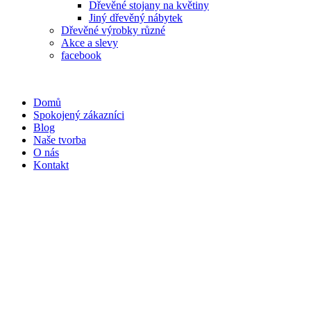
Dřevěné stojany na květiny
Jiný dřevěný nábytek
Dřevěné výrobky různé
Akce a slevy
facebook
Domů
Spokojený zákazníci
Blog
Naše tvorba
O nás
Kontakt