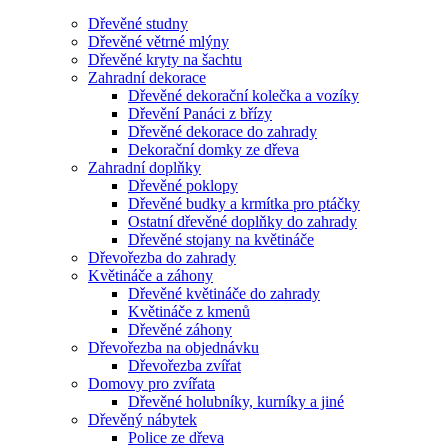
Dřevěné studny
Dřevěné větrné mlýny
Dřevěné kryty na šachtu
Zahradní dekorace
Dřevěné dekorační kolečka a vozíky
Dřevění Panáci z břízy
Dřevěné dekorace do zahrady
Dekorační domky ze dřeva
Zahradní doplňky
Dřevěné poklopy
Dřevěné budky a krmítka pro ptáčky
Ostatní dřevěné doplňky do zahrady
Dřevěné stojany na květináče
Dřevořezba do zahrady
Květináče a záhony
Dřevěné květináče do zahrady
Květináče z kmenů
Dřevěné záhony
Dřevořezba na objednávku
Dřevořezba zvířat
Domovy pro zvířata
Dřevěné holubníky, kurníky a jiné
Dřevěný nábytek
Police ze dřeva