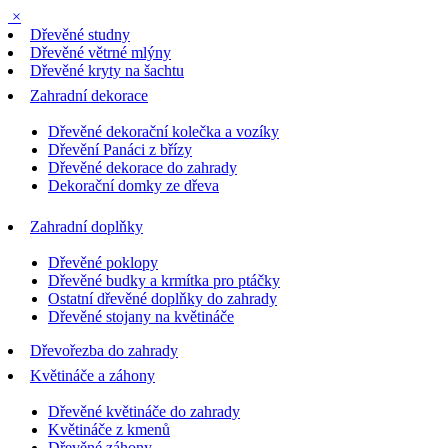
×
Dřevěné studny
Dřevěné větrné mlýny
Dřevěné kryty na šachtu
Zahradní dekorace
Dřevěné dekorační kolečka a vozíky
Dřevění Panáci z břízy
Dřevěné dekorace do zahrady
Dekorační domky ze dřeva
Zahradní doplňky
Dřevěné poklopy
Dřevěné budky a krmítka pro ptáčky
Ostatní dřevěné doplňky do zahrady
Dřevěné stojany na květináče
Dřevořezba do zahrady
Květináče a záhony
Dřevěné květináče do zahrady
Květináče z kmenů
Dřevěné záhony