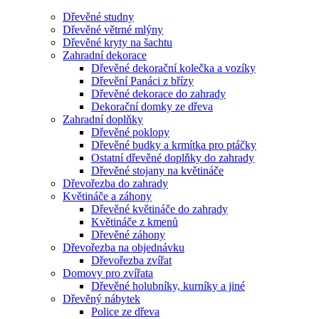
Dřevěné studny
Dřevěné větrné mlýny
Dřevěné kryty na šachtu
Zahradní dekorace
Dřevěné dekorační kolečka a vozíky
Dřevění Panáci z břízy
Dřevěné dekorace do zahrady
Dekorační domky ze dřeva
Zahradní doplňky
Dřevěné poklopy
Dřevěné budky a krmítka pro ptáčky
Ostatní dřevěné doplňky do zahrady
Dřevěné stojany na květináče
Dřevořezba do zahrady
Květináče a záhony
Dřevěné květináče do zahrady
Květináče z kmenů
Dřevěné záhony
Dřevořezba na objednávku
Dřevořezba zvířat
Domovy pro zvířata
Dřevěné holubníky, kurníky a jiné
Dřevěný nábytek
Police ze dřeva