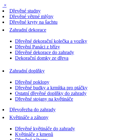
×
Dřevěné studny
Dřevěné větrné mlýny
Dřevěné kryty na šachtu
Zahradní dekorace
Dřevěné dekorační kolečka a vozíky
Dřevění Panáci z břízy
Dřevěné dekorace do zahrady
Dekorační domky ze dřeva
Zahradní doplňky
Dřevěné poklopy
Dřevěné budky a krmítka pro ptáčky
Ostatní dřevěné doplňky do zahrady
Dřevěné stojany na květináče
Dřevořezba do zahrady
Květináče a záhony
Dřevěné květináče do zahrady
Květináče z kmenů
Dřevěné záhony