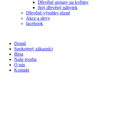
Dřevěné stojany na květiny
Jiný dřevěný nábytek
Dřevěné výrobky různé
Akce a slevy
facebook
Domů
Spokojený zákazníci
Blog
Naše tvorba
O nás
Kontakt