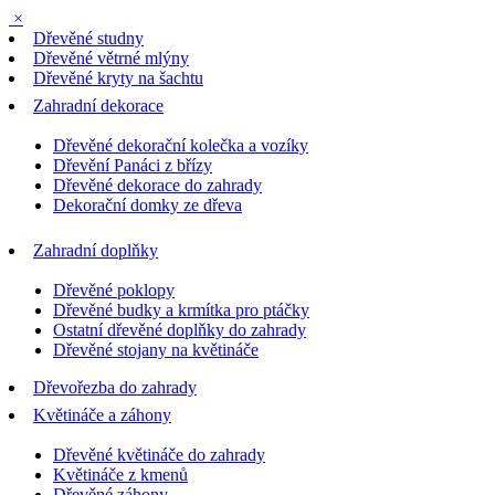
×
Dřevěné studny
Dřevěné větrné mlýny
Dřevěné kryty na šachtu
Zahradní dekorace
Dřevěné dekorační kolečka a vozíky
Dřevění Panáci z břízy
Dřevěné dekorace do zahrady
Dekorační domky ze dřeva
Zahradní doplňky
Dřevěné poklopy
Dřevěné budky a krmítka pro ptáčky
Ostatní dřevěné doplňky do zahrady
Dřevěné stojany na květináče
Dřevořezba do zahrady
Květináče a záhony
Dřevěné květináče do zahrady
Květináče z kmenů
Dřevěné záhony