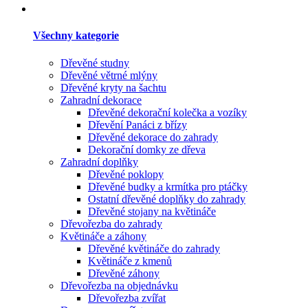
Všechny kategorie
Dřevěné studny
Dřevěné větrné mlýny
Dřevěné kryty na šachtu
Zahradní dekorace
Dřevěné dekorační kolečka a vozíky
Dřevění Panáci z břízy
Dřevěné dekorace do zahrady
Dekorační domky ze dřeva
Zahradní doplňky
Dřevěné poklopy
Dřevěné budky a krmítka pro ptáčky
Ostatní dřevěné doplňky do zahrady
Dřevěné stojany na květináče
Dřevořezba do zahrady
Květináče a záhony
Dřevěné květináče do zahrady
Květináče z kmenů
Dřevěné záhony
Dřevořezba na objednávku
Dřevořezba zvířat