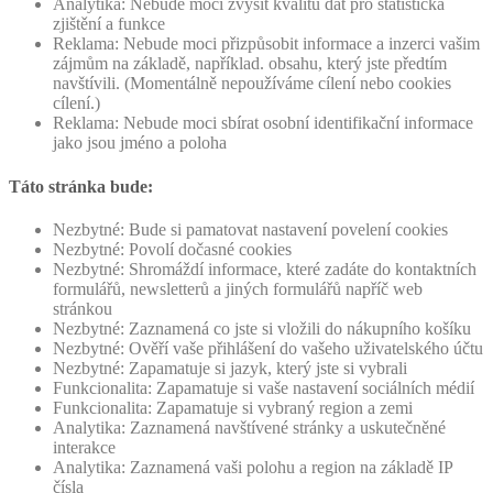
Analytika: Nebude moci zvýšit kvalitu dat pro statistická
zjištění a funkce
Reklama: Nebude moci přizpůsobit informace a inzerci vašim
zájmům na základě, například. obsahu, který jste předtím
navštívili. (Momentálně nepoužíváme cílení nebo cookies
cílení.)
Reklama: Nebude moci sbírat osobní identifikační informace
jako jsou jméno a poloha
Táto stránka bude:
Nezbytné: Bude si pamatovat nastavení povelení cookies
Nezbytné: Povolí dočasné cookies
Nezbytné: Shromáždí informace, které zadáte do kontaktních
formulářů, newsletterů a jiných formulářů napříč web
stránkou
Nezbytné: Zaznamená co jste si vložili do nákupního košíku
Nezbytné: Ověří vaše přihlášení do vašeho uživatelského účtu
Nezbytné: Zapamatuje si jazyk, který jste si vybrali
Funkcionalita: Zapamatuje si vaše nastavení sociálních médií
Funkcionalita: Zapamatuje si vybraný region a zemi
Analytika: Zaznamená navštívené stránky a uskutečněné
interakce
Analytika: Zaznamená vaši polohu a region na základě IP
čísla