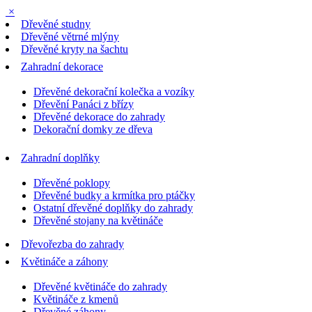
×
Dřevěné studny
Dřevěné větrné mlýny
Dřevěné kryty na šachtu
Zahradní dekorace
Dřevěné dekorační kolečka a vozíky
Dřevění Panáci z břízy
Dřevěné dekorace do zahrady
Dekorační domky ze dřeva
Zahradní doplňky
Dřevěné poklopy
Dřevěné budky a krmítka pro ptáčky
Ostatní dřevěné doplňky do zahrady
Dřevěné stojany na květináče
Dřevořezba do zahrady
Květináče a záhony
Dřevěné květináče do zahrady
Květináče z kmenů
Dřevěné záhony