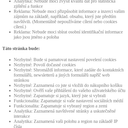
Analytika: Nebude moci zvýšit kvalitu dat pro statistická
zjištění a funkce
Reklama: Nebude moci přizpůsobit informace a inzerci vašim
zájmům na základě, například. obsahu, který jste předtím
navštívili. (Momentálně nepoužíváme cílení nebo cookies
cílení.)
Reklama: Nebude moci sbírat osobní identifikační informace
jako jsou jméno a poloha
Táto stránka bude:
Nezbytné: Bude si pamatovat nastavení povelení cookies
Nezbytné: Povolí dočasné cookies
Nezbytné: Shromáždí informace, které zadáte do kontaktních
formulářů, newsletterů a jiných formulářů napříč web
stránkou
Nezbytné: Zaznamená co jste si vložili do nákupního košíku
Nezbytné: Ověří vaše přihlášení do vašeho uživatelského účtu
Nezbytné: Zapamatuje si jazyk, který jste si vybrali
Funkcionalita: Zapamatuje si vaše nastavení sociálních médií
Funkcionalita: Zapamatuje si vybraný region a zemi
Analytika: Zaznamená navštívené stránky a uskutečněné
interakce
Analytika: Zaznamená vaši polohu a region na základě IP
čísla