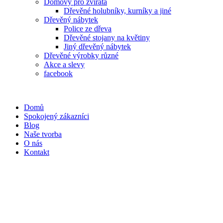
Domovy pro zvířata
Dřevěné holubníky, kurníky a jiné
Dřevěný nábytek
Police ze dřeva
Dřevěné stojany na květiny
Jiný dřevěný nábytek
Dřevěné výrobky různé
Akce a slevy
facebook
Domů
Spokojený zákazníci
Blog
Naše tvorba
O nás
Kontakt