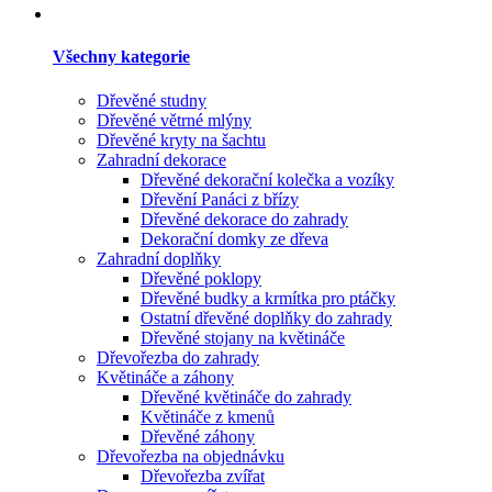
Všechny kategorie
Dřevěné studny
Dřevěné větrné mlýny
Dřevěné kryty na šachtu
Zahradní dekorace
Dřevěné dekorační kolečka a vozíky
Dřevění Panáci z břízy
Dřevěné dekorace do zahrady
Dekorační domky ze dřeva
Zahradní doplňky
Dřevěné poklopy
Dřevěné budky a krmítka pro ptáčky
Ostatní dřevěné doplňky do zahrady
Dřevěné stojany na květináče
Dřevořezba do zahrady
Květináče a záhony
Dřevěné květináče do zahrady
Květináče z kmenů
Dřevěné záhony
Dřevořezba na objednávku
Dřevořezba zvířat