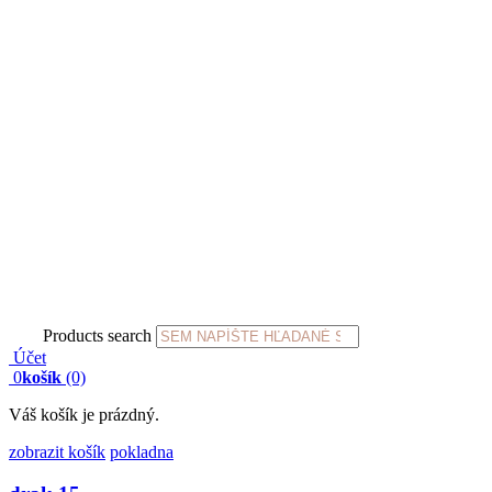
Products search
Účet
0
košík
(0)
Váš košík je prázdný.
zobrazit košík
pokladna