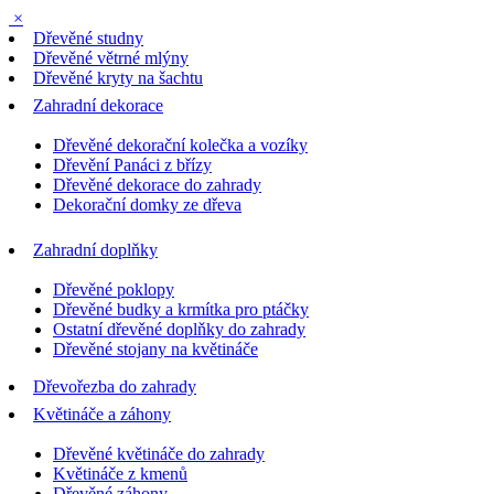
×
Dřevěné studny
Dřevěné větrné mlýny
Dřevěné kryty na šachtu
Zahradní dekorace
Dřevěné dekorační kolečka a vozíky
Dřevění Panáci z břízy
Dřevěné dekorace do zahrady
Dekorační domky ze dřeva
Zahradní doplňky
Dřevěné poklopy
Dřevěné budky a krmítka pro ptáčky
Ostatní dřevěné doplňky do zahrady
Dřevěné stojany na květináče
Dřevořezba do zahrady
Květináče a záhony
Dřevěné květináče do zahrady
Květináče z kmenů
Dřevěné záhony