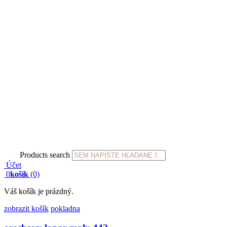
Products search
Účet
0
košík
(0)
Váš košík je prázdný.
zobrazit košík
pokladna