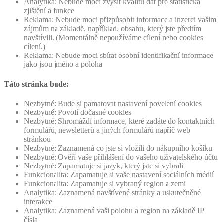
Analytika: Nebude moci zvýšit kvalitu dat pro statistická
zjištění a funkce
Reklama: Nebude moci přizpůsobit informace a inzerci vašim
zájmům na základě, například. obsahu, který jste předtím
navštívili. (Momentálně nepoužíváme cílení nebo cookies
cílení.)
Reklama: Nebude moci sbírat osobní identifikační informace
jako jsou jméno a poloha
Táto stránka bude:
Nezbytné: Bude si pamatovat nastavení povelení cookies
Nezbytné: Povolí dočasné cookies
Nezbytné: Shromáždí informace, které zadáte do kontaktních
formulářů, newsletterů a jiných formulářů napříč web
stránkou
Nezbytné: Zaznamená co jste si vložili do nákupního košíku
Nezbytné: Ověří vaše přihlášení do vašeho uživatelského účtu
Nezbytné: Zapamatuje si jazyk, který jste si vybrali
Funkcionalita: Zapamatuje si vaše nastavení sociálních médií
Funkcionalita: Zapamatuje si vybraný region a zemi
Analytika: Zaznamená navštívené stránky a uskutečněné
interakce
Analytika: Zaznamená vaši polohu a region na základě IP
čísla