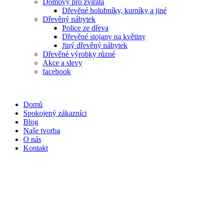
Domovy pro zvířata
Dřevěné holubníky, kurníky a jiné
Dřevěný nábytek
Police ze dřeva
Dřevěné stojany na květiny
Jiný dřevěný nábytek
Dřevěné výrobky různé
Akce a slevy
facebook
Domů
Spokojený zákazníci
Blog
Naše tvorba
O nás
Kontakt