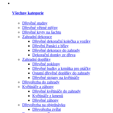
Všechny kategorie
Dřevěné studny
Dřevěné větrné mlýny
Dřevěné kryty na šachtu
Zahradní dekorace
Dřevěné dekorační kolečka a vozíky
Dřevění Panáci z břízy
Dřevěné dekorace do zahrady
Dekorační domky ze dřeva
Zahradní doplňky
Dřevěné poklopy
Dřevěné budky a krmítka pro ptáčky
Ostatní dřevěné doplňky do zahrady
Dřevěné stojany na květináče
Dřevořezba do zahrady
Květináče a záhony
Dřevěné květináče do zahrady
Květináče z kmenů
Dřevěné záhony
Dřevořezba na objednávku
Dřevořezba zvířat