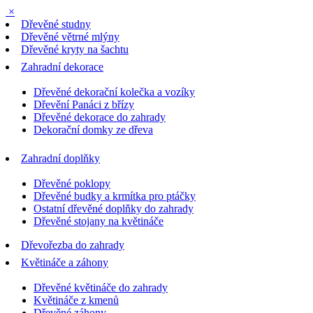
×
Dřevěné studny
Dřevěné větrné mlýny
Dřevěné kryty na šachtu
Zahradní dekorace
Dřevěné dekorační kolečka a vozíky
Dřevění Panáci z břízy
Dřevěné dekorace do zahrady
Dekorační domky ze dřeva
Zahradní doplňky
Dřevěné poklopy
Dřevěné budky a krmítka pro ptáčky
Ostatní dřevěné doplňky do zahrady
Dřevěné stojany na květináče
Dřevořezba do zahrady
Květináče a záhony
Dřevěné květináče do zahrady
Květináče z kmenů
Dřevěné záhony