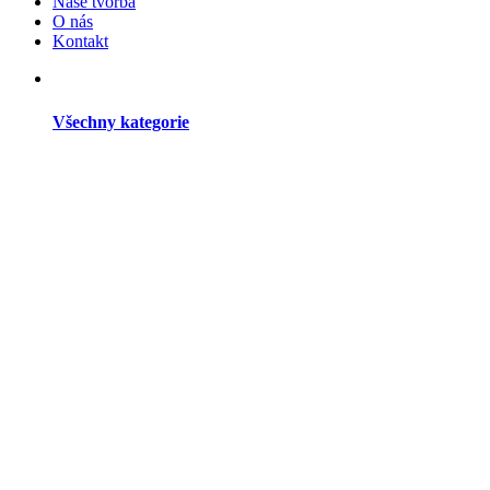
Naše tvorba
O nás
Kontakt
Všechny kategorie
Dřevěné studny
Dřevěné větrné mlýny
Dřevěné kryty na šachtu
Zahradní dekorace
Dřevěné dekorační kolečka a vozíky
Dřevění Panáci z břízy
Dřevěné dekorace do zahrady
Dekorační domky ze dřeva
Zahradní doplňky
Dřevěné poklopy
Dřevěné budky a krmítka pro ptáčky
Ostatní dřevěné doplňky do zahrady
Dřevěné stojany na květináče
Dřevořezba do zahrady
Květináče a záhony
Dřevěné květináče do zahrady
Květináče z kmenů