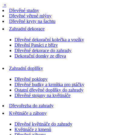
×
Dřevěné studny
Dřevěné větrné mlýny
Dřevěné kryty na šachtu
Zahradní dekorace
Dřevěné dekorační kolečka a vozíky
Dřevění Panáci z břízy
Dřevěné dekorace do zahrady
Dekorační domky ze dřeva
Zahradní doplňky
Dřevěné poklopy
Dřevěné budky a krmítka pro ptáčky
Ostatní dřevěné doplňky do zahrady
Dřevěné stojany na květináče
Dřevořezba do zahrady
Květináče a záhony
Dřevěné květináče do zahrady
Květináče z kmenů
Dřevěné záhony