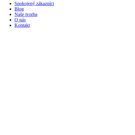
Spokojený zákazníci
Blog
Naše tvorba
O nás
Kontakt
Všechny kategorie
Dřevěné studny
Dřevěné větrné mlýny
Dřevěné kryty na šachtu
Zahradní dekorace
Dřevěné dekorační kolečka a vozíky
Dřevění Panáci z břízy
Dřevěné dekorace do zahrady
Dekorační domky ze dřeva
Zahradní doplňky
Dřevěné poklopy
Dřevěné budky a krmítka pro ptáčky
Ostatní dřevěné doplňky do zahrady