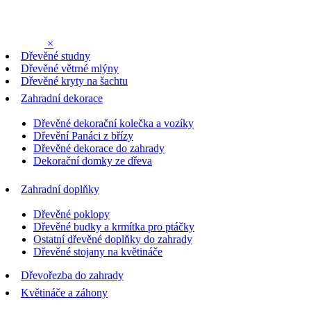
×
Dřevěné studny
Dřevěné větrné mlýny
Dřevěné kryty na šachtu
Zahradní dekorace
Dřevěné dekorační kolečka a vozíky
Dřevění Panáci z břízy
Dřevěné dekorace do zahrady
Dekorační domky ze dřeva
Zahradní doplňky
Dřevěné poklopy
Dřevěné budky a krmítka pro ptáčky
Ostatní dřevěné doplňky do zahrady
Dřevěné stojany na květináče
Dřevořezba do zahrady
Květináče a záhony