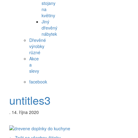
stojany
na
květiny
Jiný
dřevěný
nábytek
Dřevěné
výrobky
různé
Akce
a
slevy
facebook
untitles3
.
14. října 2020
←
Zpět na všechny články