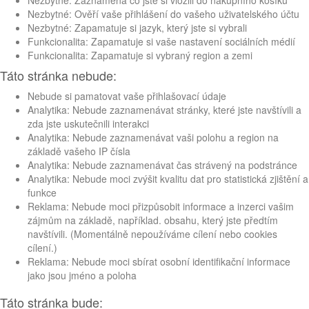
Nezbytné: Zaznamená co jste si vložili do nákupního košíku
Nezbytné: Ověří vaše přihlášení do vašeho uživatelského účtu
Nezbytné: Zapamatuje si jazyk, který jste si vybrali
Funkcionalita: Zapamatuje si vaše nastavení sociálních médií
Funkcionalita: Zapamatuje si vybraný region a zemi
Táto stránka nebude:
Nebude si pamatovat vaše přihlašovací údaje
Analytika: Nebude zaznamenávat stránky, které jste navštívili a
zda jste uskutečnili interakci
Analytika: Nebude zaznamenávat vaši polohu a region na
základě vašeho IP čísla
Analytika: Nebude zaznamenávat čas strávený na podstránce
Analytika: Nebude moci zvýšit kvalitu dat pro statistická zjištění a
funkce
Reklama: Nebude moci přizpůsobit informace a inzerci vašim
zájmům na základě, například. obsahu, který jste předtím
navštívili. (Momentálně nepoužíváme cílení nebo cookies
cílení.)
Reklama: Nebude moci sbírat osobní identifikační informace
jako jsou jméno a poloha
Táto stránka bude: