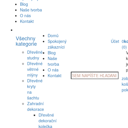
Blog
Naše tvorba
O nás
Kontakt
Domů
Všechny
Spokojený
Účet
0
k
kategorie
zákazníci
(0)
Dřevěné
Blog
studny
Naše
k
Dřevěné
tvorba
j
větrné
O nás
p
Products
mlýny
Kontakt
zob
search
Dřevěné
koš
kryty
pok
na
šachtu
Zahradní
dekorace
Dřevěné
dekorační
kolečka