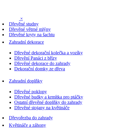
×
Dřevěné studny
Dřevěné větrné mlýny
Dřevěné kryty na šachtu
Zahradní dekorace
Dřevěné dekorační kolečka a vozíky
Dřevění Panáci z břízy
Dřevěné dekorace do zahrady
Dekorační domky ze dřeva
Zahradní doplňky
Dřevěné poklopy
Dřevěné budky a krmítka pro ptáčky
Ostatní dřevěné doplňky do zahrady
Dřevěné stojany na květináče
Dřevořezba do zahrady
Květináče a záhony