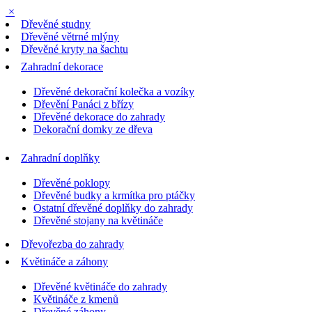
×
Dřevěné studny
Dřevěné větrné mlýny
Dřevěné kryty na šachtu
Zahradní dekorace
Dřevěné dekorační kolečka a vozíky
Dřevění Panáci z břízy
Dřevěné dekorace do zahrady
Dekorační domky ze dřeva
Zahradní doplňky
Dřevěné poklopy
Dřevěné budky a krmítka pro ptáčky
Ostatní dřevěné doplňky do zahrady
Dřevěné stojany na květináče
Dřevořezba do zahrady
Květináče a záhony
Dřevěné květináče do zahrady
Květináče z kmenů
Dřevěné záhony