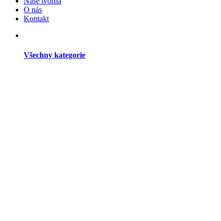
Naše tvorba
O nás
Kontakt
Všechny kategorie
Dřevěné studny
Dřevěné větrné mlýny
Dřevěné kryty na šachtu
Zahradní dekorace
Dřevěné dekorační kolečka a vozíky
Dřevění Panáci z břízy
Dřevěné dekorace do zahrady
Dekorační domky ze dřeva
Zahradní doplňky
Dřevěné poklopy
Dřevěné budky a krmítka pro ptáčky
Ostatní dřevěné doplňky do zahrady
Dřevěné stojany na květináče
Dřevořezba do zahrady
Květináče a záhony
Dřevěné květináče do zahrady
Květináče z kmenů