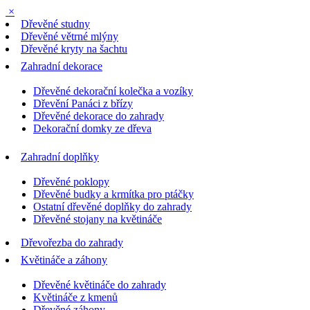
×
Dřevěné studny
Dřevěné větrné mlýny
Dřevěné kryty na šachtu
Zahradní dekorace
Dřevěné dekorační kolečka a vozíky
Dřevění Panáci z břízy
Dřevěné dekorace do zahrady
Dekorační domky ze dřeva
Zahradní doplňky
Dřevěné poklopy
Dřevěné budky a krmítka pro ptáčky
Ostatní dřevěné doplňky do zahrady
Dřevěné stojany na květináče
Dřevořezba do zahrady
Květináče a záhony
Dřevěné květináče do zahrady
Květináče z kmenů
Dřevěné záhony