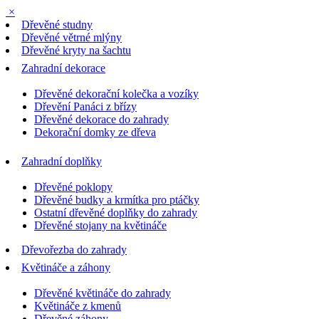
×
Dřevěné studny
Dřevěné větrné mlýny
Dřevěné kryty na šachtu
Zahradní dekorace
Dřevěné dekorační kolečka a vozíky
Dřevění Panáci z břízy
Dřevěné dekorace do zahrady
Dekorační domky ze dřeva
Zahradní doplňky
Dřevěné poklopy
Dřevěné budky a krmítka pro ptáčky
Ostatní dřevěné doplňky do zahrady
Dřevěné stojany na květináče
Dřevořezba do zahrady
Květináče a záhony
Dřevěné květináče do zahrady
Květináče z kmenů
Dřevěné záhony