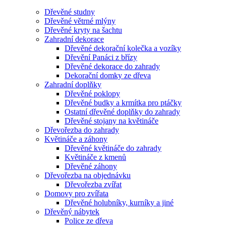
Dřevěné studny
Dřevěné větrné mlýny
Dřevěné kryty na šachtu
Zahradní dekorace
Dřevěné dekorační kolečka a vozíky
Dřevění Panáci z břízy
Dřevěné dekorace do zahrady
Dekorační domky ze dřeva
Zahradní doplňky
Dřevěné poklopy
Dřevěné budky a krmítka pro ptáčky
Ostatní dřevěné doplňky do zahrady
Dřevěné stojany na květináče
Dřevořezba do zahrady
Květináče a záhony
Dřevěné květináče do zahrady
Květináče z kmenů
Dřevěné záhony
Dřevořezba na objednávku
Dřevořezba zvířat
Domovy pro zvířata
Dřevěné holubníky, kurníky a jiné
Dřevěný nábytek
Police ze dřeva