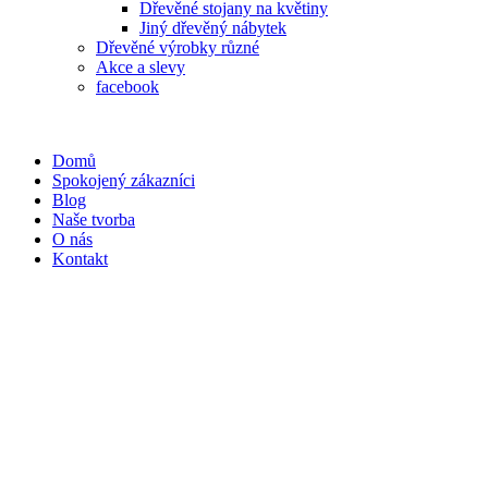
Dřevěné stojany na květiny
Jiný dřevěný nábytek
Dřevěné výrobky různé
Akce a slevy
facebook
Domů
Spokojený zákazníci
Blog
Naše tvorba
O nás
Kontakt