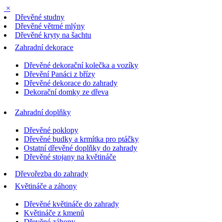
×
Dřevěné studny
Dřevěné větrné mlýny
Dřevěné kryty na šachtu
Zahradní dekorace
Dřevěné dekorační kolečka a vozíky
Dřevění Panáci z břízy
Dřevěné dekorace do zahrady
Dekorační domky ze dřeva
Zahradní doplňky
Dřevěné poklopy
Dřevěné budky a krmítka pro ptáčky
Ostatní dřevěné doplňky do zahrady
Dřevěné stojany na květináče
Dřevořezba do zahrady
Květináče a záhony
Dřevěné květináče do zahrady
Květináče z kmenů
Dřevěné záhony