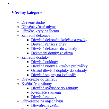
Všechny kategorie
Dřevěné studny
Dřevěné větrné mlýny
Dřevěné kryty na šachtu
Zahradní dekorace
Dřevěné dekorační kolečka a vozíky
Dřevění Panáci z břízy
Dřevěné dekorace do zahrady
Dekorační domky ze dřeva
Zahradní doplňky
Dřevěné poklopy
Dřevěné budky a krmítka pro ptáčky
Ostatní dřevěné doplňky do zahrady
Dřevěné stojany na květináče
Dřevořezba do zahrady
Květináče a záhony
Dřevěné květináče do zahrady
Květináče z kmenů
Dřevěné záhony
Dřevořezba na objednávku
Dřevořezba zvířat