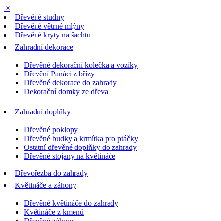
×
Dřevěné studny
Dřevěné větrné mlýny
Dřevěné kryty na šachtu
Zahradní dekorace
Dřevěné dekorační kolečka a vozíky
Dřevění Panáci z břízy
Dřevěné dekorace do zahrady
Dekorační domky ze dřeva
Zahradní doplňky
Dřevěné poklopy
Dřevěné budky a krmítka pro ptáčky
Ostatní dřevěné doplňky do zahrady
Dřevěné stojany na květináče
Dřevořezba do zahrady
Květináče a záhony
Dřevěné květináče do zahrady
Květináče z kmenů
Dřevěné záhony