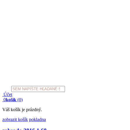
Products
search
Účet
0
košík
(0)
Váš košík je prázdný.
zobrazit košík
pokladna