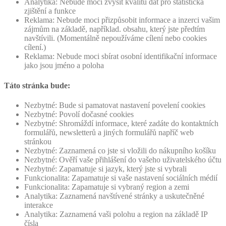
Analytika: Nebude moci zvýšit kvalitu dat pro statistická
zjištění a funkce
Reklama: Nebude moci přizpůsobit informace a inzerci vašim
zájmům na základě, například. obsahu, který jste předtím
navštívili. (Momentálně nepoužíváme cílení nebo cookies
cílení.)
Reklama: Nebude moci sbírat osobní identifikační informace
jako jsou jméno a poloha
Táto stránka bude:
Nezbytné: Bude si pamatovat nastavení povelení cookies
Nezbytné: Povolí dočasné cookies
Nezbytné: Shromáždí informace, které zadáte do kontaktních
formulářů, newsletterů a jiných formulářů napříč web
stránkou
Nezbytné: Zaznamená co jste si vložili do nákupního košíku
Nezbytné: Ověří vaše přihlášení do vašeho uživatelského účtu
Nezbytné: Zapamatuje si jazyk, který jste si vybrali
Funkcionalita: Zapamatuje si vaše nastavení sociálních médií
Funkcionalita: Zapamatuje si vybraný region a zemi
Analytika: Zaznamená navštívené stránky a uskutečněné
interakce
Analytika: Zaznamená vaši polohu a region na základě IP
čísla