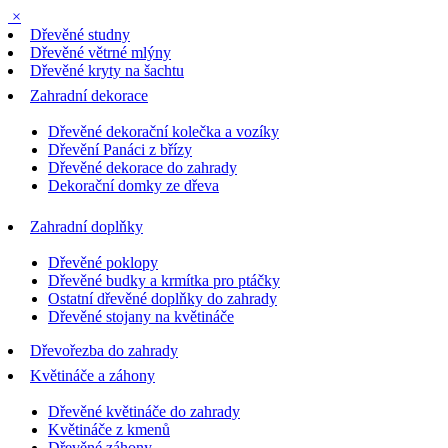
×
Dřevěné studny
Dřevěné větrné mlýny
Dřevěné kryty na šachtu
Zahradní dekorace
Dřevěné dekorační kolečka a vozíky
Dřevění Panáci z břízy
Dřevěné dekorace do zahrady
Dekorační domky ze dřeva
Zahradní doplňky
Dřevěné poklopy
Dřevěné budky a krmítka pro ptáčky
Ostatní dřevěné doplňky do zahrady
Dřevěné stojany na květináče
Dřevořezba do zahrady
Květináče a záhony
Dřevěné květináče do zahrady
Květináče z kmenů
Dřevěné záhony