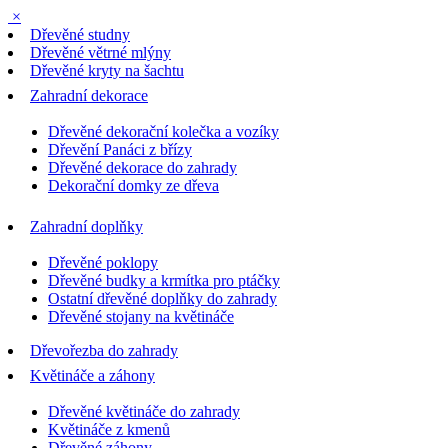
×
Dřevěné studny
Dřevěné větrné mlýny
Dřevěné kryty na šachtu
Zahradní dekorace
Dřevěné dekorační kolečka a vozíky
Dřevění Panáci z břízy
Dřevěné dekorace do zahrady
Dekorační domky ze dřeva
Zahradní doplňky
Dřevěné poklopy
Dřevěné budky a krmítka pro ptáčky
Ostatní dřevěné doplňky do zahrady
Dřevěné stojany na květináče
Dřevořezba do zahrady
Květináče a záhony
Dřevěné květináče do zahrady
Květináče z kmenů
Dřevěné záhony