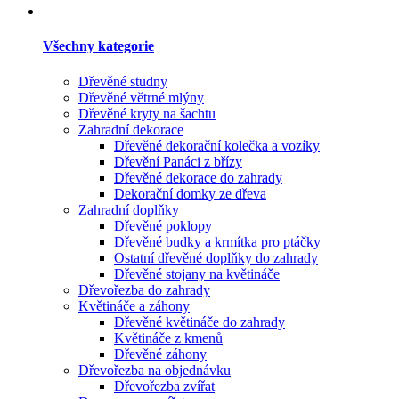
Všechny kategorie
Dřevěné studny
Dřevěné větrné mlýny
Dřevěné kryty na šachtu
Zahradní dekorace
Dřevěné dekorační kolečka a vozíky
Dřevění Panáci z břízy
Dřevěné dekorace do zahrady
Dekorační domky ze dřeva
Zahradní doplňky
Dřevěné poklopy
Dřevěné budky a krmítka pro ptáčky
Ostatní dřevěné doplňky do zahrady
Dřevěné stojany na květináče
Dřevořezba do zahrady
Květináče a záhony
Dřevěné květináče do zahrady
Květináče z kmenů
Dřevěné záhony
Dřevořezba na objednávku
Dřevořezba zvířat