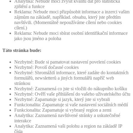
Analytika: Nebude moci zvýšit kvalitu dat pro statistická
zjištění a funkce
Reklama: Nebude moci přizpůsobit informace a inzerci vašim
zájmům na základě, například. obsahu, který jste předtím
navštívili. (Momentálně nepoužíváme cílení nebo cookies
cílení.)
Reklama: Nebude moci sbírat osobní identifikační informace
jako jsou jméno a poloha
Táto stránka bude:
Nezbytné: Bude si pamatovat nastavení povelení cookies
Nezbytné: Povolí dočasné cookies
Nezbytné: Shromáždí informace, které zadáte do kontaktních
formulářů, newsletterů a jiných formulářů napříč web
stránkou
Nezbytné: Zaznamená co jste si vložili do nákupního košíku
Nezbytné: Ověří vaše přihlášení do vašeho uživatelského účtu
Nezbytné: Zapamatuje si jazyk, který jste si vybrali
Funkcionalita: Zapamatuje si vaše nastavení sociálních médií
Funkcionalita: Zapamatuje si vybraný region a zemi
Analytika: Zaznamená navštívené stránky a uskutečněné
interakce
Analytika: Zaznamená vaši polohu a region na základě IP
čísla