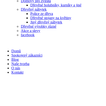
Domovy pro zvířata
Dřevěné holubníky, kurníky a jiné
Dřevěný nábytek
Police ze dřeva
Dřevěné stojany na květiny
Jiný dřevěný nábytek
Dřevěné výrobky různé
Akce a slevy
facebook
Domů
Spokojený zákazníci
Blog
Naše tvorba
O nás
Kontakt