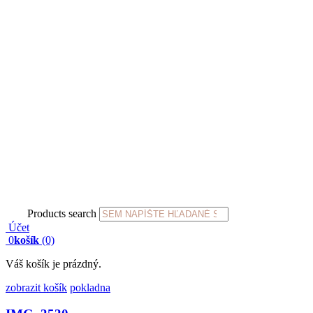
Products search
Účet
0
košík
(0)
Váš košík je prázdný.
zobrazit košík
pokladna