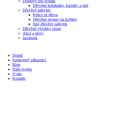
Domovy pro zvířata
Dřevěné holubníky, kurníky a jiné
Dřevěný nábytek
Police ze dřeva
Dřevěné stojany na květiny
Jiný dřevěný nábytek
Dřevěné výrobky různé
Akce a slevy
facebook
Domů
Spokojený zákazníci
Blog
Naše tvorba
O nás
Kontakt