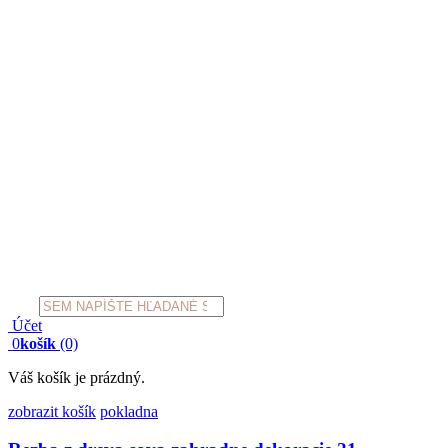
Products
search
Účet
0
košík
(0)
Váš košík je prázdný.
zobrazit košík
pokladna