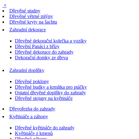
×
Dřevěné studny
Dřevěné větrné mlýny
Dřevěné kryty na šachtu
Zahradní dekorace
Dřevěné dekorační kolečka a vozíky
Dřevění Panáci z břízy
Dřevěné dekorace do zahrady
Dekorační domky ze dřeva
Zahradní doplňky
Dřevěné poklopy
Dřevěné budky a krmítka pro ptáčky
Ostatní dřevěné doplňky do zahrady
Dřevěné stojany na květináče
Dřevořezba do zahrady
Květináče a záhony
Dřevěné květináče do zahrady
Květináče z kmenů
Dřevěné záhony