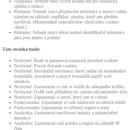
Analytika: Nebude moci zvýšit kvalitu dat pro statistická
zjištění a funkce
Reklama: Nebude moci přizpůsobit informace a inzerci vašim
zájmům na základě, například. obsahu, který jste předtím
navštívili. (Momentálně nepoužíváme cílení nebo cookies
cílení.)
Reklama: Nebude moci sbírat osobní identifikační informace
jako jsou jméno a poloha
Táto stránka bude:
Nezbytné: Bude si pamatovat nastavení povelení cookies
Nezbytné: Povolí dočasné cookies
Nezbytné: Shromáždí informace, které zadáte do kontaktních
formulářů, newsletterů a jiných formulářů napříč web
stránkou
Nezbytné: Zaznamená co jste si vložili do nákupního košíku
Nezbytné: Ověří vaše přihlášení do vašeho uživatelského účtu
Nezbytné: Zapamatuje si jazyk, který jste si vybrali
Funkcionalita: Zapamatuje si vaše nastavení sociálních médií
Funkcionalita: Zapamatuje si vybraný region a zemi
Analytika: Zaznamená navštívené stránky a uskutečněné
interakce
Analytika: Zaznamená vaši polohu a region na základě IP
čísla