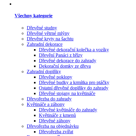
Všechny kategorie
Dřevěné studny
Dřevěné větrné mlýny
Dřevěné kryty na šachtu
Zahradní dekorace
Dřevěné dekorační kolečka a vozíky
Dřevění Panáci z břízy
Dřevěné dekorace do zahrady
Dekorační domky ze dřeva
Zahradní doplňky
Dřevěné poklopy
Dřevěné budky a krmítka pro ptáčky
Ostatní dřevěné doplňky do zahrady
Dřevěné stojany na květináče
Dřevořezba do zahrady
Květináče a záhony
Dřevěné květináče do zahrady
Květináče z kmenů
Dřevěné záhony
Dřevořezba na objednávku
Dřevořezba zvířat