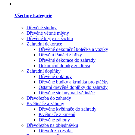
Všechny kategorie
Dřevěné studny
Dřevěné větrné mlýny
Dřevěné kryty na šachtu
Zahradní dekorace
Dřevěné dekorační kolečka a vozíky
Dřevění Panáci z břízy
Dřevěné dekorace do zahrady
Dekorační domky ze dřeva
Zahradní doplňky
Dřevěné poklopy
Dřevěné budky a krmítka pro ptáčky
Ostatní dřevěné doplňky do zahrady
Dřevěné stojany na květináče
Dřevořezba do zahrady
Květináče a záhony
Dřevěné květináče do zahrady
Květináče z kmenů
Dřevěné záhony
Dřevořezba na objednávku
Dřevořezba zvířat