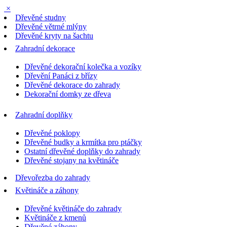
×
Dřevěné studny
Dřevěné větrné mlýny
Dřevěné kryty na šachtu
Zahradní dekorace
Dřevěné dekorační kolečka a vozíky
Dřevění Panáci z břízy
Dřevěné dekorace do zahrady
Dekorační domky ze dřeva
Zahradní doplňky
Dřevěné poklopy
Dřevěné budky a krmítka pro ptáčky
Ostatní dřevěné doplňky do zahrady
Dřevěné stojany na květináče
Dřevořezba do zahrady
Květináče a záhony
Dřevěné květináče do zahrady
Květináče z kmenů
Dřevěné záhony