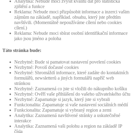
Analytika: Nebude moci zvýšit kvalitu dat pro statistická
zjištění a funkce
Reklama: Nebude moci přizpůsobit informace a inzerci vašim
zájmům na základě, například. obsahu, který jste předtím
navštívili. (Momentálně nepoužíváme cílení nebo cookies
cílení.)
Reklama: Nebude moci sbírat osobní identifikační informace
jako jsou jméno a poloha
Táto stránka bude:
Nezbytné: Bude si pamatovat nastavení povelení cookies
Nezbytné: Povolí dočasné cookies
Nezbytné: Shromáždí informace, které zadáte do kontaktních
formulářů, newsletterů a jiných formulářů napříč web
stránkou
Nezbytné: Zaznamená co jste si vložili do nákupního košíku
Nezbytné: Ověří vaše přihlášení do vašeho uživatelského účtu
Nezbytné: Zapamatuje si jazyk, který jste si vybrali
Funkcionalita: Zapamatuje si vaše nastavení sociálních médií
Funkcionalita: Zapamatuje si vybraný region a zemi
Analytika: Zaznamená navštívené stránky a uskutečněné
interakce
Analytika: Zaznamená vaši polohu a region na základě IP
čísla