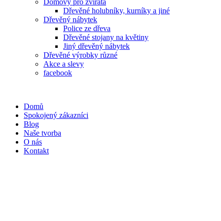
Domovy pro zvířata
Dřevěné holubníky, kurníky a jiné
Dřevěný nábytek
Police ze dřeva
Dřevěné stojany na květiny
Jiný dřevěný nábytek
Dřevěné výrobky různé
Akce a slevy
facebook
Domů
Spokojený zákazníci
Blog
Naše tvorba
O nás
Kontakt