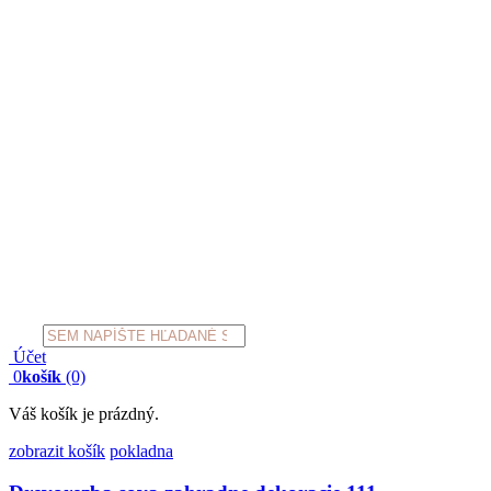
Products
search
Účet
0
košík
(0)
Váš košík je prázdný.
zobrazit košík
pokladna