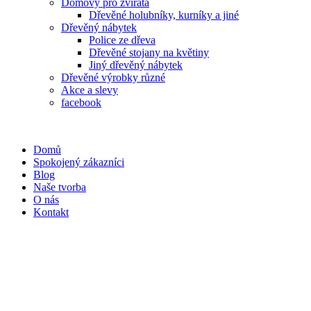
Domovy pro zvířata
Dřevěné holubníky, kurníky a jiné
Dřevěný nábytek
Police ze dřeva
Dřevěné stojany na květiny
Jiný dřevěný nábytek
Dřevěné výrobky různé
Akce a slevy
facebook
Domů
Spokojený zákazníci
Blog
Naše tvorba
O nás
Kontakt