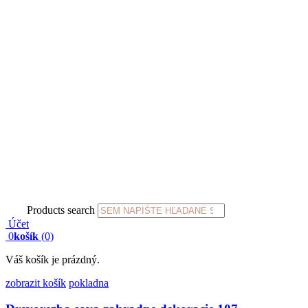
Products search
Účet
0
košík
(0)
Váš košík je prázdný.
zobrazit košík
pokladna