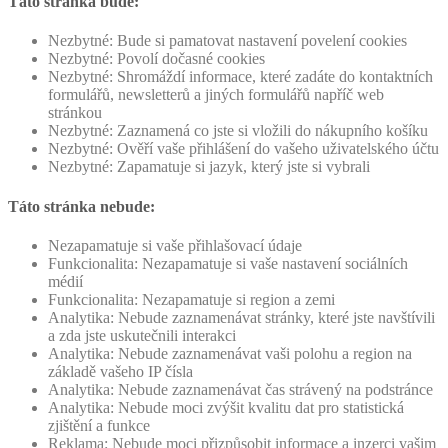
Táto stránka bude:
Nezbytné: Bude si pamatovat nastavení povelení cookies
Nezbytné: Povolí dočasné cookies
Nezbytné: Shromáždí informace, které zadáte do kontaktních
formulářů, newsletterů a jiných formulářů napříč web
stránkou
Nezbytné: Zaznamená co jste si vložili do nákupního košíku
Nezbytné: Ověří vaše přihlášení do vašeho uživatelského účtu
Nezbytné: Zapamatuje si jazyk, který jste si vybrali
Táto stránka nebude:
Nezapamatuje si vaše přihlašovací údaje
Funkcionalita: Nezapamatuje si vaše nastavení sociálních
médií
Funkcionalita: Nezapamatuje si region a zemi
Analytika: Nebude zaznamenávat stránky, které jste navštívili
a zda jste uskutečnili interakci
Analytika: Nebude zaznamenávat vaši polohu a region na
základě vašeho IP čísla
Analytika: Nebude zaznamenávat čas strávený na podstránce
Analytika: Nebude moci zvýšit kvalitu dat pro statistická
zjištění a funkce
Reklama: Nebude moci přizpůsobit informace a inzerci vašim