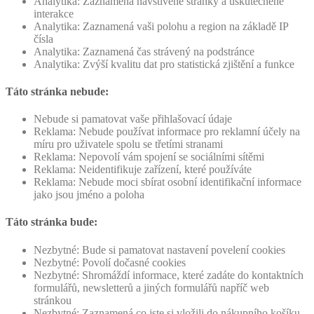
Analytika: Zaznamená navštívené stránky a uskutečněné
interakce
Analytika: Zaznamená vaši polohu a region na základě IP
čísla
Analytika: Zaznamená čas strávený na podstránce
Analytika: Zvýší kvalitu dat pro statistická zjištění a funkce
Táto stránka nebude:
Nebude si pamatovat vaše přihlašovací údaje
Reklama: Nebude používat informace pro reklamní účely na
míru pro uživatele spolu se třetími stranami
Reklama: Nepovolí vám spojení se sociálními sítěmi
Reklama: Neidentifikuje zařízení, které používáte
Reklama: Nebude moci sbírat osobní identifikační informace
jako jsou jméno a poloha
Táto stránka bude:
Nezbytné: Bude si pamatovat nastavení povelení cookies
Nezbytné: Povolí dočasné cookies
Nezbytné: Shromáždí informace, které zadáte do kontaktních
formulářů, newsletterů a jiných formulářů napříč web
stránkou
Nezbytné: Zaznamená co jste si vložili do nákupního košíku