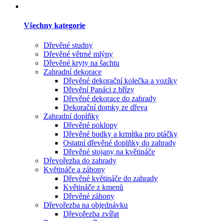
Všechny kategorie
Dřevěné studny
Dřevěné větrné mlýny
Dřevěné kryty na šachtu
Zahradní dekorace
Dřevěné dekorační kolečka a vozíky
Dřevění Panáci z břízy
Dřevěné dekorace do zahrady
Dekorační domky ze dřeva
Zahradní doplňky
Dřevěné poklopy
Dřevěné budky a krmítka pro ptáčky
Ostatní dřevěné doplňky do zahrady
Dřevěné stojany na květináče
Dřevořezba do zahrady
Květináče a záhony
Dřevěné květináče do zahrady
Květináče z kmenů
Dřevěné záhony
Dřevořezba na objednávku
Dřevořezba zvířat