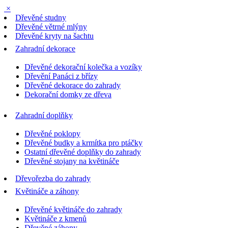
×
Dřevěné studny
Dřevěné větrné mlýny
Dřevěné kryty na šachtu
Zahradní dekorace
Dřevěné dekorační kolečka a vozíky
Dřevění Panáci z břízy
Dřevěné dekorace do zahrady
Dekorační domky ze dřeva
Zahradní doplňky
Dřevěné poklopy
Dřevěné budky a krmítka pro ptáčky
Ostatní dřevěné doplňky do zahrady
Dřevěné stojany na květináče
Dřevořezba do zahrady
Květináče a záhony
Dřevěné květináče do zahrady
Květináče z kmenů
Dřevěné záhony