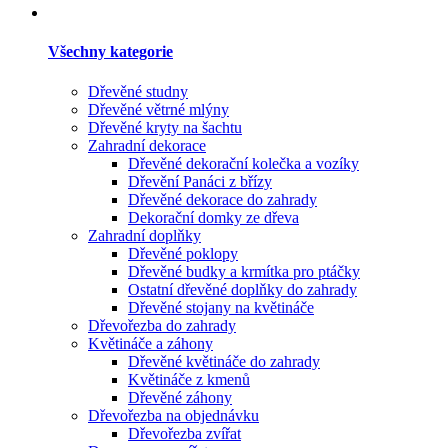
Všechny kategorie
Dřevěné studny
Dřevěné větrné mlýny
Dřevěné kryty na šachtu
Zahradní dekorace
Dřevěné dekorační kolečka a vozíky
Dřevění Panáci z břízy
Dřevěné dekorace do zahrady
Dekorační domky ze dřeva
Zahradní doplňky
Dřevěné poklopy
Dřevěné budky a krmítka pro ptáčky
Ostatní dřevěné doplňky do zahrady
Dřevěné stojany na květináče
Dřevořezba do zahrady
Květináče a záhony
Dřevěné květináče do zahrady
Květináče z kmenů
Dřevěné záhony
Dřevořezba na objednávku
Dřevořezba zvířat