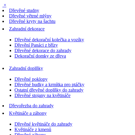
×
Dřevěné studny
Dřevěné větrné mlýny
Dřevěné kryty na šachtu
Zahradní dekorace
Dřevěné dekorační kolečka a vozíky
Dřevění Panáci z břízy
Dřevěné dekorace do zahrady
Dekorační domky ze dřeva
Zahradní doplňky
Dřevěné poklopy
Dřevěné budky a krmítka pro ptáčky
Ostatní dřevěné doplňky do zahrady
Dřevěné stojany na květináče
Dřevořezba do zahrady
Květináče a záhony
Dřevěné květináče do zahrady
Květináče z kmenů
Dřevěné záhony