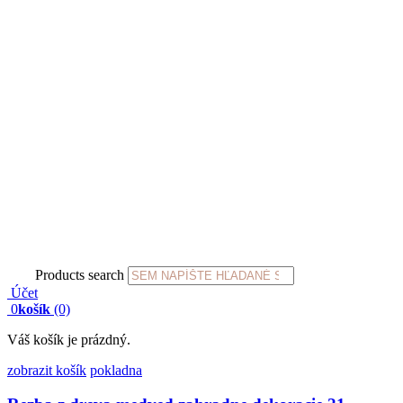
Products search
Účet
0
košík
(0)
Váš košík je prázdný.
zobrazit košík
pokladna