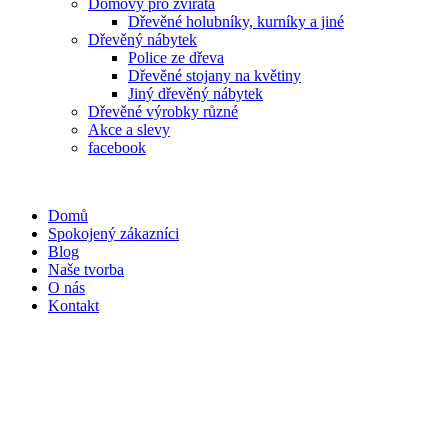
Domovy pro zvířata
Dřevěné holubníky, kurníky a jiné
Dřevěný nábytek
Police ze dřeva
Dřevěné stojany na květiny
Jiný dřevěný nábytek
Dřevěné výrobky různé
Akce a slevy
facebook
Domů
Spokojený zákazníci
Blog
Naše tvorba
O nás
Kontakt