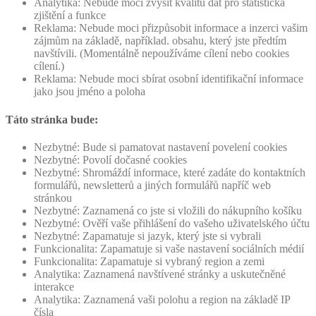
Analytika: Nebude moci zvýšit kvalitu dat pro statistická
zjištění a funkce
Reklama: Nebude moci přizpůsobit informace a inzerci vašim
zájmům na základě, například. obsahu, který jste předtím
navštívili. (Momentálně nepoužíváme cílení nebo cookies
cílení.)
Reklama: Nebude moci sbírat osobní identifikační informace
jako jsou jméno a poloha
Táto stránka bude:
Nezbytné: Bude si pamatovat nastavení povelení cookies
Nezbytné: Povolí dočasné cookies
Nezbytné: Shromáždí informace, které zadáte do kontaktních
formulářů, newsletterů a jiných formulářů napříč web
stránkou
Nezbytné: Zaznamená co jste si vložili do nákupního košíku
Nezbytné: Ověří vaše přihlášení do vašeho uživatelského účtu
Nezbytné: Zapamatuje si jazyk, který jste si vybrali
Funkcionalita: Zapamatuje si vaše nastavení sociálních médií
Funkcionalita: Zapamatuje si vybraný region a zemi
Analytika: Zaznamená navštívené stránky a uskutečněné
interakce
Analytika: Zaznamená vaši polohu a region na základě IP
čísla