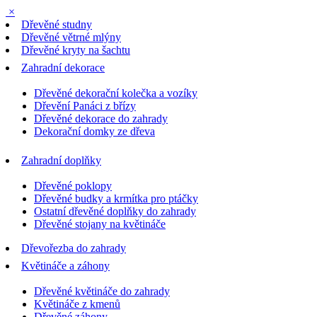
×
Dřevěné studny
Dřevěné větrné mlýny
Dřevěné kryty na šachtu
Zahradní dekorace
Dřevěné dekorační kolečka a vozíky
Dřevění Panáci z břízy
Dřevěné dekorace do zahrady
Dekorační domky ze dřeva
Zahradní doplňky
Dřevěné poklopy
Dřevěné budky a krmítka pro ptáčky
Ostatní dřevěné doplňky do zahrady
Dřevěné stojany na květináče
Dřevořezba do zahrady
Květináče a záhony
Dřevěné květináče do zahrady
Květináče z kmenů
Dřevěné záhony