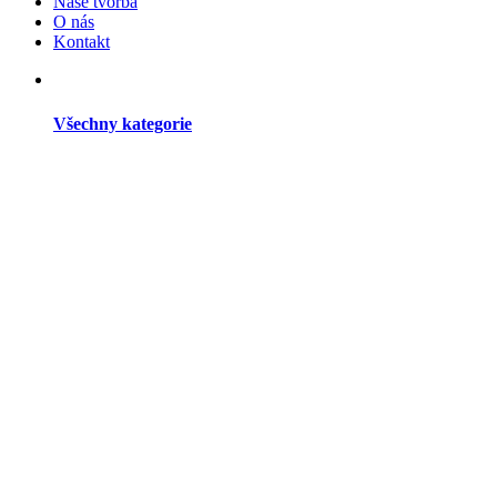
Naše tvorba
O nás
Kontakt
Všechny kategorie
Dřevěné studny
Dřevěné větrné mlýny
Dřevěné kryty na šachtu
Zahradní dekorace
Dřevěné dekorační kolečka a vozíky
Dřevění Panáci z břízy
Dřevěné dekorace do zahrady
Dekorační domky ze dřeva
Zahradní doplňky
Dřevěné poklopy
Dřevěné budky a krmítka pro ptáčky
Ostatní dřevěné doplňky do zahrady
Dřevěné stojany na květináče
Dřevořezba do zahrady
Květináče a záhony
Dřevěné květináče do zahrady
Květináče z kmenů