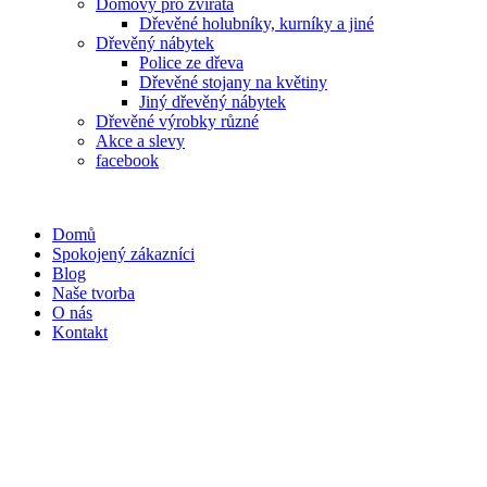
Domovy pro zvířata
Dřevěné holubníky, kurníky a jiné
Dřevěný nábytek
Police ze dřeva
Dřevěné stojany na květiny
Jiný dřevěný nábytek
Dřevěné výrobky různé
Akce a slevy
facebook
Domů
Spokojený zákazníci
Blog
Naše tvorba
O nás
Kontakt