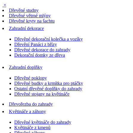
×
Dřevěné studny
Dřevěné větrné mlýny
Dřevěné kryty na šachtu
Zahradní dekorace
Dřevěné dekorační kolečka a vozíky
Dřevění Panáci z břízy
Dřevěné dekorace do zahrady
Dekorační domky ze dřeva
Zahradní doplňky
Dřevěné poklopy
Dřevěné budky a krmítka pro ptáčky
Ostatní dřevěné doplňky do zahrady
Dřevěné stojany na květináče
Dřevořezba do zahrady
Květináče a záhony
Dřevěné květináče do zahrady
Květináče z kmenů
Dřevěné záhony