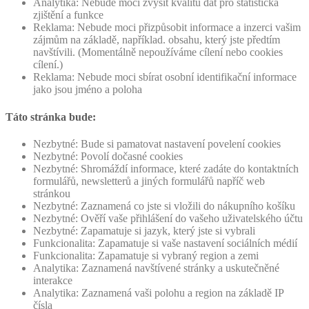
Analytika: Nebude moci zvýšit kvalitu dat pro statistická
zjištění a funkce
Reklama: Nebude moci přizpůsobit informace a inzerci vašim
zájmům na základě, například. obsahu, který jste předtím
navštívili. (Momentálně nepoužíváme cílení nebo cookies
cílení.)
Reklama: Nebude moci sbírat osobní identifikační informace
jako jsou jméno a poloha
Táto stránka bude:
Nezbytné: Bude si pamatovat nastavení povelení cookies
Nezbytné: Povolí dočasné cookies
Nezbytné: Shromáždí informace, které zadáte do kontaktních
formulářů, newsletterů a jiných formulářů napříč web
stránkou
Nezbytné: Zaznamená co jste si vložili do nákupního košíku
Nezbytné: Ověří vaše přihlášení do vašeho uživatelského účtu
Nezbytné: Zapamatuje si jazyk, který jste si vybrali
Funkcionalita: Zapamatuje si vaše nastavení sociálních médií
Funkcionalita: Zapamatuje si vybraný region a zemi
Analytika: Zaznamená navštívené stránky a uskutečněné
interakce
Analytika: Zaznamená vaši polohu a region na základě IP
čísla