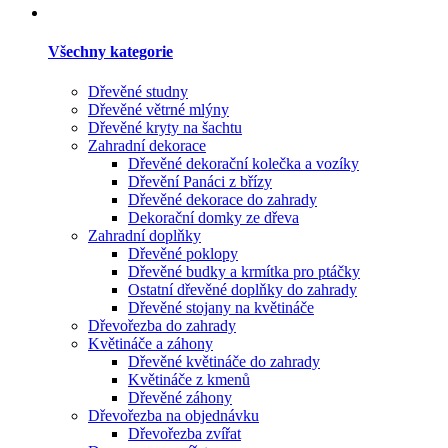
Všechny kategorie
Dřevěné studny
Dřevěné větrné mlýny
Dřevěné kryty na šachtu
Zahradní dekorace
Dřevěné dekorační kolečka a vozíky
Dřevění Panáci z břízy
Dřevěné dekorace do zahrady
Dekorační domky ze dřeva
Zahradní doplňky
Dřevěné poklopy
Dřevěné budky a krmítka pro ptáčky
Ostatní dřevěné doplňky do zahrady
Dřevěné stojany na květináče
Dřevořezba do zahrady
Květináče a záhony
Dřevěné květináče do zahrady
Květináče z kmenů
Dřevěné záhony
Dřevořezba na objednávku
Dřevořezba zvířat