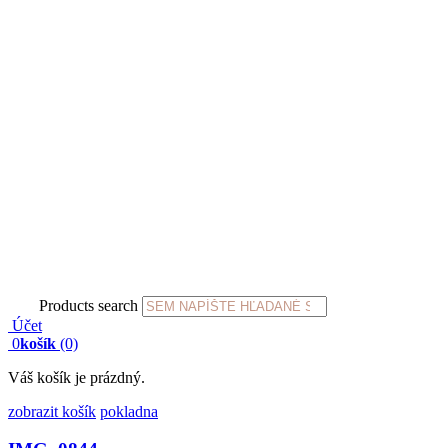
Products search
Účet
0
košík
(0)
Váš košík je prázdný.
zobrazit košík
pokladna