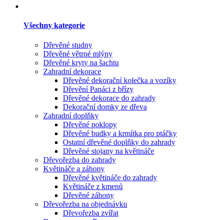
Všechny kategorie
Dřevěné studny
Dřevěné větrné mlýny
Dřevěné kryty na šachtu
Zahradní dekorace
Dřevěné dekorační kolečka a vozíky
Dřevění Panáci z břízy
Dřevěné dekorace do zahrady
Dekorační domky ze dřeva
Zahradní doplňky
Dřevěné poklopy
Dřevěné budky a krmítka pro ptáčky
Ostatní dřevěné doplňky do zahrady
Dřevěné stojany na květináče
Dřevořezba do zahrady
Květináče a záhony
Dřevěné květináče do zahrady
Květináče z kmenů
Dřevěné záhony
Dřevořezba na objednávku
Dřevořezba zvířat