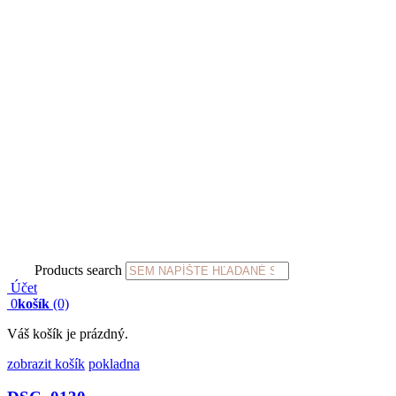
Products search
Účet
0
košík
(0)
Váš košík je prázdný.
zobrazit košík
pokladna