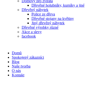
Domovy pro zvířata
Dřevěné holubníky, kurníky a jiné
Dřevěný nábytek
Police ze dřeva
Dřevěné stojany na květiny
Jiný dřevěný nábytek
Dřevěné výrobky různé
Akce a slevy
facebook
Domů
Spokojený zákazníci
Blog
Naše tvorba
O nás
Kontakt