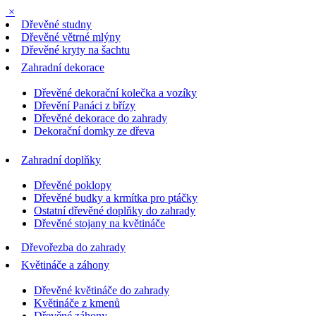
×
Dřevěné studny
Dřevěné větrné mlýny
Dřevěné kryty na šachtu
Zahradní dekorace
Dřevěné dekorační kolečka a vozíky
Dřevění Panáci z břízy
Dřevěné dekorace do zahrady
Dekorační domky ze dřeva
Zahradní doplňky
Dřevěné poklopy
Dřevěné budky a krmítka pro ptáčky
Ostatní dřevěné doplňky do zahrady
Dřevěné stojany na květináče
Dřevořezba do zahrady
Květináče a záhony
Dřevěné květináče do zahrady
Květináče z kmenů
Dřevěné záhony