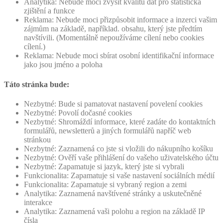
Analytika: Nebude moci zvýšit kvalitu dat pro statistická
zjištění a funkce
Reklama: Nebude moci přizpůsobit informace a inzerci vašim
zájmům na základě, například. obsahu, který jste předtím
navštívili. (Momentálně nepoužíváme cílení nebo cookies
cílení.)
Reklama: Nebude moci sbírat osobní identifikační informace
jako jsou jméno a poloha
Táto stránka bude:
Nezbytné: Bude si pamatovat nastavení povelení cookies
Nezbytné: Povolí dočasné cookies
Nezbytné: Shromáždí informace, které zadáte do kontaktních
formulářů, newsletterů a jiných formulářů napříč web
stránkou
Nezbytné: Zaznamená co jste si vložili do nákupního košíku
Nezbytné: Ověří vaše přihlášení do vašeho uživatelského účtu
Nezbytné: Zapamatuje si jazyk, který jste si vybrali
Funkcionalita: Zapamatuje si vaše nastavení sociálních médií
Funkcionalita: Zapamatuje si vybraný region a zemi
Analytika: Zaznamená navštívené stránky a uskutečněné
interakce
Analytika: Zaznamená vaši polohu a region na základě IP
čísla